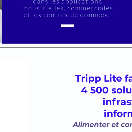
dans les applications
industrielles, commerciales
et les centres de données.
Tripp Lite 
4 500 solu
infra
infor
Alimenter et c