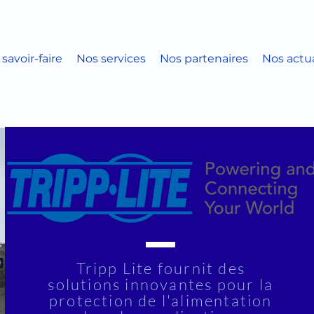
savoir-faire
Nos services
Nos partenaires
Nos actua
Tripp Lite fournit des
solutions innovantes pour la
protection de l'alimentation