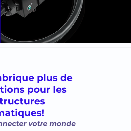
fabrique plus de
tions pour les
structures
matiques!
onnecter votre monde