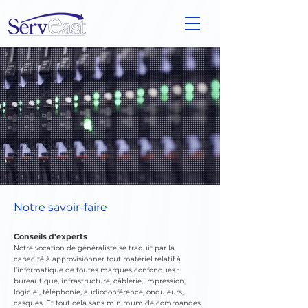
Notre savoir-faire
Conseils d'experts
Notre vocation de généraliste se traduit par la
capacité à approvisionner tout matériel relatif à
l’informatique de toutes marques confondues :
bureautique, infrastructure, câblerie, impression,
logiciel, téléphonie, audioconférence, onduleurs,
casques. Et tout cela sans minimum de commandes.