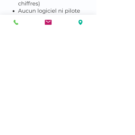
chiffres)
Aucun logiciel ni pilote
requis - cryptage 100%
matériel
Indépendant de tout
système d’exploitation
Mécanisme de
protection contre les
attaques par force brute
Fonction
d’autodestruction
USB 3.1 SuperSpeed
avec câble intégré
Certifié IP56 (étanche à
la poussière et à l'eau)
Alimentation par BUS