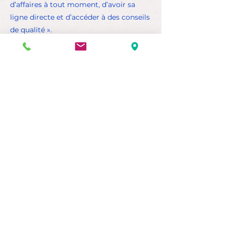
d’affaires à tout moment, d’avoir sa
ligne directe et d’accéder à des conseils
de qualité ».
https://video.wixstatic.com/video/b0b1be_781c
aab58d2d4ddd81ea6c603f835935/480p/mp4/fi
le.mp4
https://memo.bank/serveast-paye-
fournisseurs-plus-vite/ 
Previous
Next