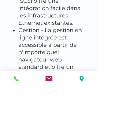
iSCSI offre une
intégration facile dans
les infrastructures
Ethernet existantes.
Gestion - La gestion en
ligne intégrée est
accessible à partir de
n'importe quel
navigateur web
standard et offre un
contrôle convivial avec
une assistance
multilingue pour la
configuration,la
gestion,l'utilisation,les
statuts et la sécurité.
Bibliothèque à disques
amovibles - La RDX
QuikStation est une