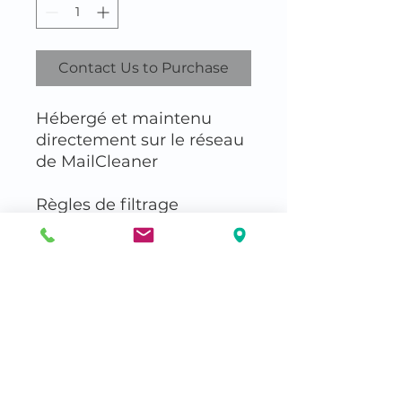
Contact Us to Purchase
Hébergé et maintenu
directement sur le réseau
de MailCleaner
Règles de filtrage
Standard
Basic Support
Serveast SAS
+33 1 47 29 86 20
24 Rue de la Croix, 92000 Nanterre, France