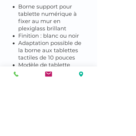
Borne support pour
tablette numérique à
fixer au mur en
plexiglass brillant
Finition : blanc ou noir
Adaptation possible de
la borne aux tablettes
tactiles de 10 pouces
Modèle de tablette
tactile à préciser auprès
de notre équipe
commerciale
Tablette en position
portrait
CONCEPTION &
FABRICATION FRANÇAISE