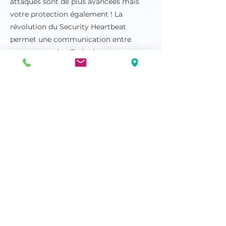
attaques sont de plus avancées mais
votre protection également ! La
révolution du Security Heartbeat
permet une communication entre
votre protection Endpoint et vos
parefeux. Simple mais Efficace, votre
protection est renforcée face aux
menaces et les incidents sont réduits.
https://video.wixstatic.com/video/b0b1be_cfe7b
434a18b41ec931ab9addac89fcb/720p/mp4/file
.mp4